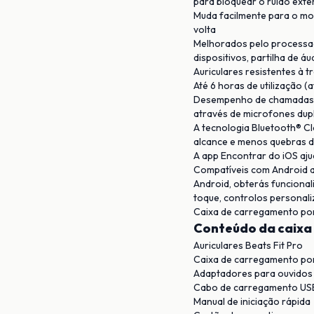
para bloquear o ruído ext
Muda facilmente para o mo
volta
Melhorados pelo processad
dispositivos, partilha de áudi
Auriculares resistentes à t
Até 6 horas de utilização 
Desempenho de chamadas de
através de microfones dupl
A tecnologia Bluetooth® C
alcance e menos quebras d
A app Encontrar do iOS ajud
Compatíveis com Android a
Android, obterás funcion
toque, controlos personali
Caixa de carregamento po
Conteúdo da caixa
Auriculares Beats Fit Pro
Caixa de carregamento por
Adaptadores para ouvidos
Cabo de carregamento US
Manual de iniciação rápida