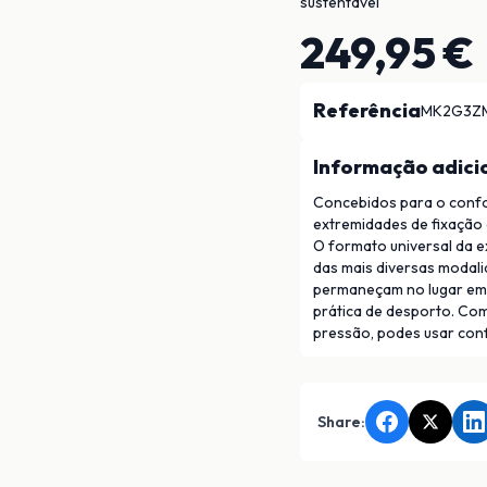
sustentável
249,95 €
Referência
MK2G3Z
Informação adici
Concebidos para o confo
extremidades de fixação 
O formato universal da e
das mais diversas modali
permaneçam no lugar em q
prática de desporto. Co
pressão, podes usar conf
Share: