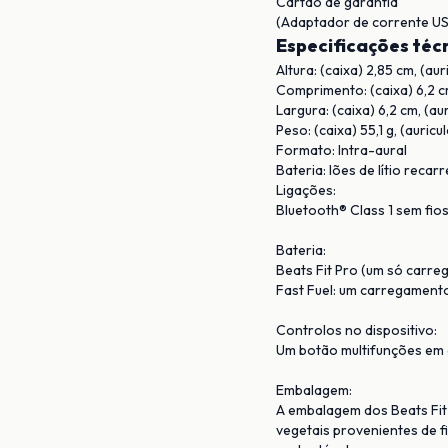
Cartão de garantia
(Adaptador de corrente US
Especificações téc
Altura: (caixa) 2,85 cm, (aur
Comprimento: (caixa) 6,2 cm
Largura: (caixa) 6,2 cm, (au
Peso: (caixa) 55,1 g, (auricul
Formato: Intra-aural
Bateria: Iões de lítio recar
Ligações:
Bluetooth® Class 1 sem fio
Bateria:
Beats Fit Pro (um só carreg
Fast Fuel: um carregamento
Controlos no dispositivo:
Um botão multifunções em 
Embalagem:
A embalagem dos Beats Fit 
vegetais provenientes de f