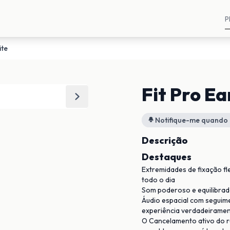
ite
Fit Pro E
Notifique-me quando 
Descrição
Destaques
Extremidades de fixação fl
todo o dia
Som poderoso e equilibrad
Áudio espacial com seguim
experiência verdadeirament
O Cancelamento ativo do r