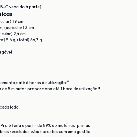
B-C vendido à parte)
nicas
icular) 1,9 cm
, (auricular) 3 cm
ricular) 2,4 cm
ar) 5,6 g, (total) 66,3 g
regável
s
amento): até 6 horas de utilização¹⁰
 de 5 minutos proporciona até 1 hora de utilização¹¹
cada lado
Pro é feita a partir de 89% de matérias-primas
ibras recicladas e/ou florestas com uma gestão