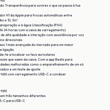
erno
do Transparência para ouvires o que se passa à tua
or H1 da Apple para trocas automáticas entre
o e 'Ei, Siri'
ranspiração e à água (classificação IPX4)
(até 24 horas com a caixa de carregamento)
 alta qualidade e interação com assistência por voz
os direcionais
lass 1 mais avançada do mercado para um maior
e ligação
a-te a localizar os teus auriculares
ssim que saem da caixa. Com a app Beats para
alidades melhoradas como o emparelhamento de um só
zados e um teste de ajuste.
rtátil com carregamento USB-C a condizer
tátil
 em três tamanhos diferentes
B-C para USB-C