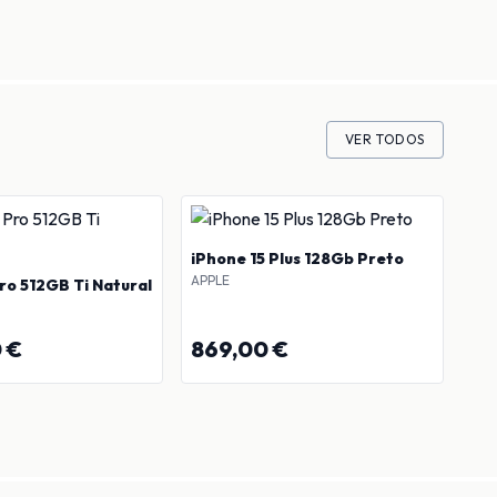
VER TODOS
iPhone 15 Plus 128Gb Preto
iPh
APPLE
APP
ro 512GB Ti Natural
0 €
869,00 €
86